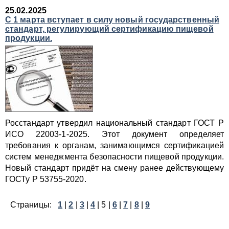
25.02.2025
С 1 марта вступает в силу новый государственный
стандарт, регулирующий сертификацию пищевой
продукции.
Росстандарт утвердил национальный стандарт ГОСТ Р
ИСО 22003-1-2025. Этот документ определяет
требования к органам, занимающимся сертификацией
систем менеджмента безопасности пищевой продукции.
Новый стандарт придёт на смену ранее действующему
ГОСТу Р 53755-2020.
Страницы:
1
|
2
|
3
|
4
|
5
|
6
|
7
|
8
|
9